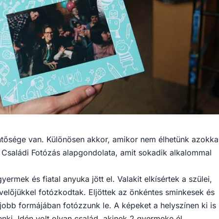
tősége van. Különösen akkor, amikor nem élhetünk azokka
ó Családi Fotózás alapgondolata, amit sokadik alkalommal
rmek és fiatal anyuka jött el. Valakit elkísértek a szülei,
evelőjükkel fotózkodtak. Eljöttek az önkéntes sminkesek és
jobb formájában fotózzunk le. A képeket a helyszínen ki is
ki. Idén volt olyan család, akinek 2 gyermeke él