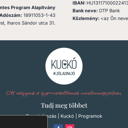
IBAN:
HU1311710002241
ntes Program Alapítvány
Bank neve:
OTP Bank
Adószám:
18911053-1-43
Közlemény:
<az Ön neve
t, Iharos Sándor utca 31.
Ott vagyunk a gyermekotthonok
mindennapjaiban.
Tudj meg többet
Bemutatkozás
|
Kuckó
|
Programok