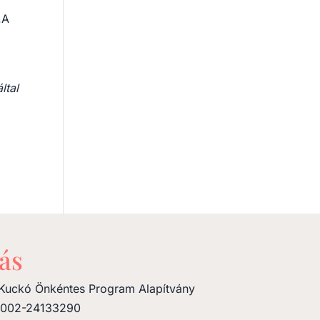
.A
ltal
ás
Kuckó Önkéntes Program Alapítvány
0002-24133290