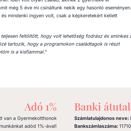
 amit még 5 éve mi csináltunk nekik egy hasonló eseményen
és mindenki ingyen volt, csak a képkeretekért kellett
eljesen feltöltött, hogy volt lehetőség fodrász és sminkes á
özé tartozik, hogy a programokon családtagok is részt
tóm is a kisfiammal.
“
Adó 1%
Banki átutal
tt van a Gyermekotthonok
Számlatulajdonos neve:
 munkánkat adód 1%-ával!
Bankszámlaszáma:
1171