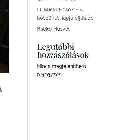
III. KuckóHősök – A
köszönet napja díjátadó
Kuckó Húsvét
Legutóbbi
hozzászólások
Nincs megjeleníthető
bejegyzés.
l,