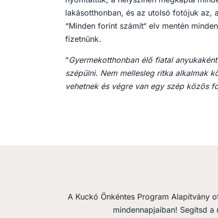
lakásotthonban, és az utolsó fotójuk az,
“Minden forint számít“ elv mentén minden 
fizetnünk.
“
Gyermekotthonban élő fiatal anyukaként t
szépülni. Nem mellesleg ritka alkalmak k
vehetnek és végre van egy szép közös fo
A Kuckó Önkéntes Program Alapítvány o
mindennapjaiban! Segítsd a