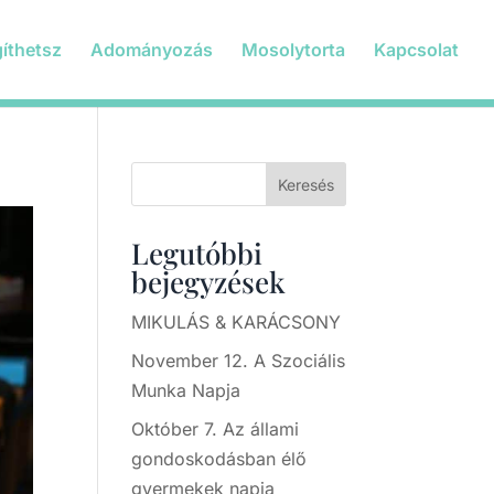
gíthetsz
Adományozás
Mosolytorta
Kapcsolat
Keresés
Legutóbbi
bejegyzések
MIKULÁS & KARÁCSONY
November 12. A Szociális
Munka Napja
Október 7. Az állami
gondoskodásban élő
gyermekek napja