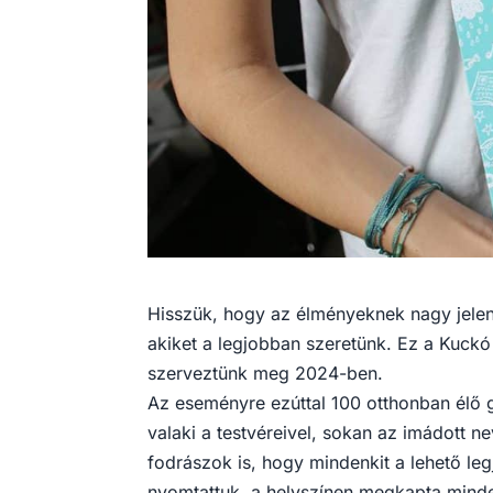
Hisszük, hogy az élményeknek nagy jelen
akiket a legjobban szeretünk. Ez a Kuck
szerveztünk meg 2024-ben.
Az eseményre ezúttal 100 otthonban élő gye
valaki a testvéreivel, sokan az imádott n
fodrászok is, hogy mindenkit a lehető leg
nyomtattuk, a helyszínen megkapta minden