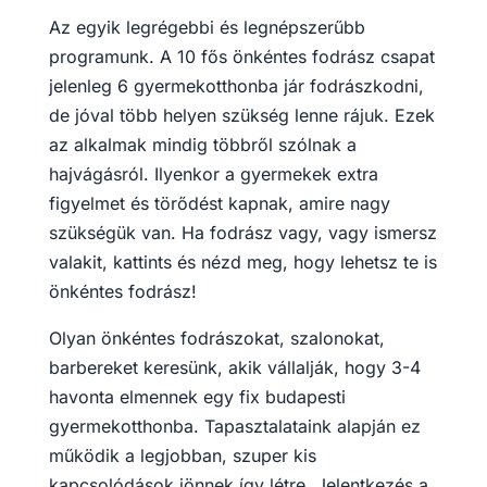
Az egyik legrégebbi és legnépszerűbb
programunk. A 10 fős önkéntes fodrász csapat
jelenleg 6 gyermekotthonba jár fodrászkodni,
de jóval több helyen szükség lenne rájuk. Ezek
az alkalmak mindig többről szólnak a
hajvágásról. Ilyenkor a gyermekek extra
figyelmet és törődést kapnak, amire nagy
szükségük van. Ha fodrász vagy, vagy ismersz
valakit, kattints és nézd meg, hogy lehetsz te is
önkéntes fodrász!
Olyan önkéntes fodrászokat, szalonokat,
barbereket keresünk, akik vállalják, hogy 3-4
havonta elmennek egy fix budapesti
gyermekotthonba. Tapasztalataink alapján ez
működik a legjobban, szuper kis
kapcsolódások jönnek így létre. Jelentkezés a