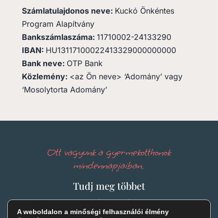
Számlatulajdonos neve:
Kuckó Önkéntes
Program Alapítvány
Bankszámlaszáma:
11710002-24133290
IBAN:
HU13117100022413329000000000
Bank neve:
OTP Bank
Közlemény:
<az Ön neve> ‘Adomány’ vagy
‘Mosolytorta Adomány’
Ott vagyunk a gyermekotthonok
mindennapjaiban.
Tudj meg többet
Bemutatkozás
|
Kuckó
|
Programok
A weboldalon a minőségi felhasználói élmény